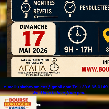
e-mail: tplmbcvamiens@gmail.com
Tel:+33 6 65 01 49
We’d love to hear from you!
Infos légales & adhésion
À propos de la Bourse
Ressources & actualités