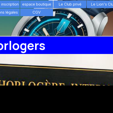
Sauter le menu
Sauter le menu
inscription
▼
espace boutique
▼
Le Club privé
▼
Le Lion's Cl
▼
ns légales
CGV
orlogers