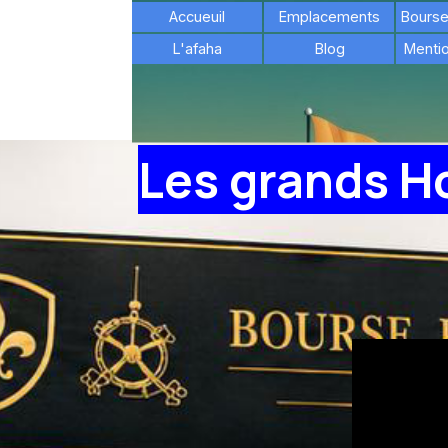
Aller au contenu
Accueuil
Emplacements
Bourse 
L'afaha
Blog
▼
Mentio
Téléphone:+
33 6 65 01 49 37
email:contact@boursehorlogeredeamiens.com
Les grands H