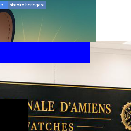
ub
histoire horlogère
▼
▼