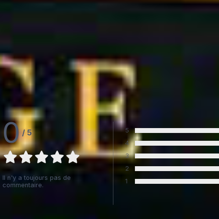
0
5
/
5
Vote :
4
Vote :
3
Vote :
2
Vote :
Il n'y a toujours pas de
1
commentaire.
Vote :