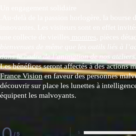
Un engagement solidaire
.Au-delà de la passion horlogère, la bourse 
innovantes. Les visiteurs sont en effet invités
une collecte de vieilles
montres
, pièces déta
bienvenues de même que les outils liés à l’a
dans le cadre de l’animation de nos ateliers
Les bénéfices seront affectés à des actions 
France Vision
en faveur des personnes malv
découvrir sur place les lunettes à intelligence
équipent les malvoyants.
0
5
/
5